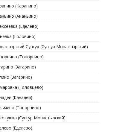
ранино (Каранино)
аньино (Ананьино)
ексеевка (Еделево)
невка (Головино)
настырский Сунгур (Сунгур Монастырский)
порнино (Топорнино)
гарино (Загарино)
лино (Загарино)
маровка (Головцево)
надей (Канадей)
зьмино (Топорнино)
котушка (Сунгур Монастырский)
елево (Еделево)