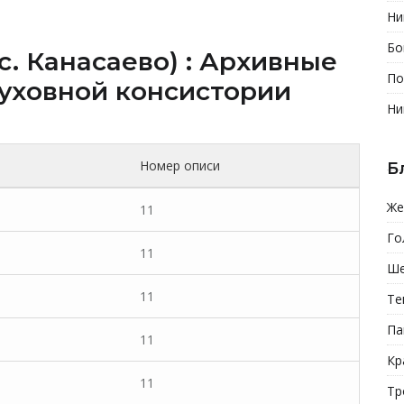
Ни
Бо
c. Канасаево) : Архивные
По
уховной консистории
Ни
Номер описи
Б
Же
11
Го
11
Ше
11
Те
Па
11
Кр
11
Тр