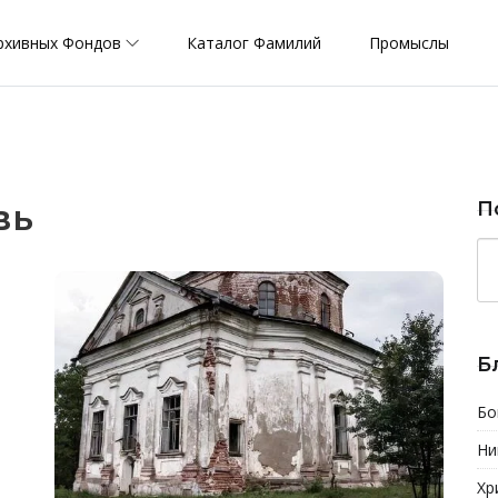
рхивных Фондов
Каталог Фамилий
Промыслы
вь
П
Б
Бо
Ни
Хр