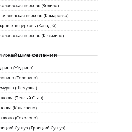
колаевская церковь (Золино)
гоявленская церковь (Комаровка)
кровская церковь (Канадей)
колаевская церковь (Кезьмино)
лижайшие селения
дрино (Жедрино)
ловино (Головино)
мурша (Шемурша)
пловка (Теплый Стан)
новка (Канасаево)
авково (Соколово)
оицкий Сунгур (Троицкий Сунгур)