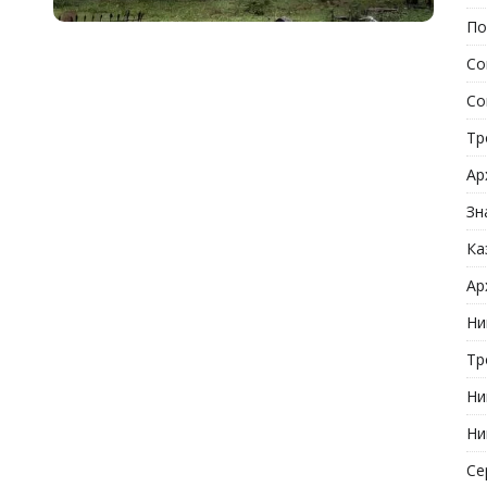
По
Со
Со
Тр
Ар
Зн
Ка
Ар
Ни
Тр
Ни
Ни
Се