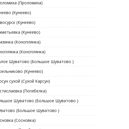
оломиха (Проломиха)
неево (Кунеево)
восурск (Кунеево)
хметьевка (Кунеево)
мзинка (Коноплянка)
ноплянка (Коноплянка)
лое Шуватово (Большое Шуватово )
рельниково (Кунеево)
рсун сухой (Сухой Карсун)
стислаевка (Погибелка)
льшое Шуватово (Большое Шуватово )
ватово (Большое Шуватово )
сновка (Сосновка)