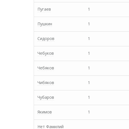
Пугаев
1
Пушкин
1
Сидоров
1
Чебуков
1
Чебяков
1
Чибяков
1
Чубаров
1
Якимов
1
Нет Фамилий