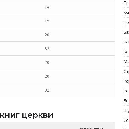
Пр
14
Ку
15
Но
Ба
20
Ча
32
Ко
Ма
20
Ст
20
Ка
32
Ро
Бо
Шу
 книг церкви
Со