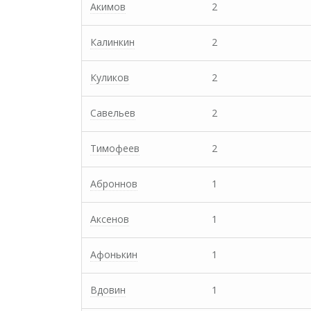
Акимов
2
Калинкин
2
Куликов
2
Савельев
2
Тимофеев
2
Аброннов
1
Аксенов
1
Афонькин
1
Вдовин
1