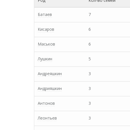
Род
Кол-во семей
Батаев
7
Кисаров
6
Маськов
6
Лушкин
5
Андреяшкин
3
Андрияшкин
3
Антонов
3
Леонтьев
3