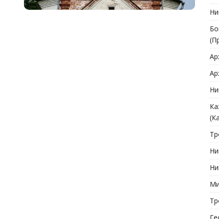
Ни
Бо
(П
Ар
Ар
Ни
Ка
(К
Тр
Ни
Ни
Ми
Тр
Ге