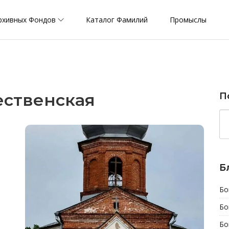
рхивных Фондов
Каталог Фамилий
Промыслы
ственская
П
Б
Бо
Бо
Бо