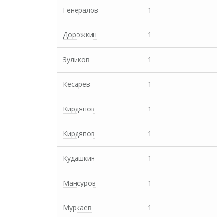
Генералов
1
Дорожкин
1
Зуликов
1
Кесарев
1
Кирдянов
1
Кирдяпов
1
Кудашкин
1
Мансуров
1
Муркаев
1