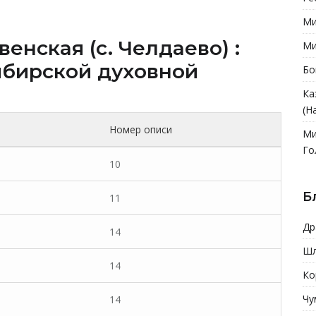
Ми
нская (c. Челдаево) :
Ми
бирской духовной
Бо
Ка
(Н
Номер описи
Ми
Го
10
Б
11
Др
14
Шл
14
Ко
Чу
14