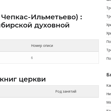
Тр
 Чепкас-Ильметьево) :
Тр
бирской духовной
Хр
Хр
По
Номер описи
Тр
6
По
Б
 книг церкви
Ка
Род занятий
Ни
Ма
Ко