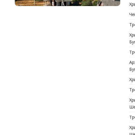
Хр
Че
Тр
Хр
Бу
Тр
Ар
Бу
Хр
Тр
Хр
Ше
Тр
Хр
Ше