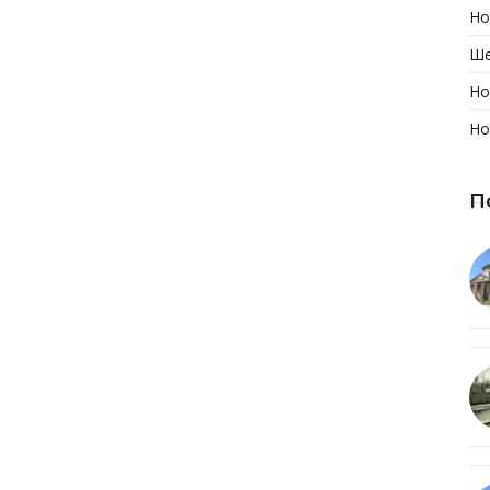
Но
Ше
Но
Но
П