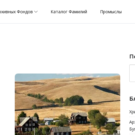
рхивных Фондов
Каталог Фамилий
Промыслы
)
П
Б
Хр
Ар
Бу