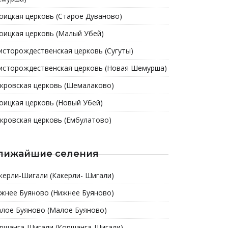
оицкая церковь (Старое Дуваново)
оицкая церковь (Малый Убей)
исторождественская церковь (Сугуты)
исторождественская церковь (Новая Шемурша)
кровская церковь (Шемалаково)
оицкая церковь (Новый Убей)
кровская церковь (Ембулатово)
лижайшие селения
керли-Шигали (Какерли- Шигали)
жнее Буяново (Нижнее Буяново)
лое Буяново (Малое Буяново)
ршанга-Шигали (Коршанга-Шигали)