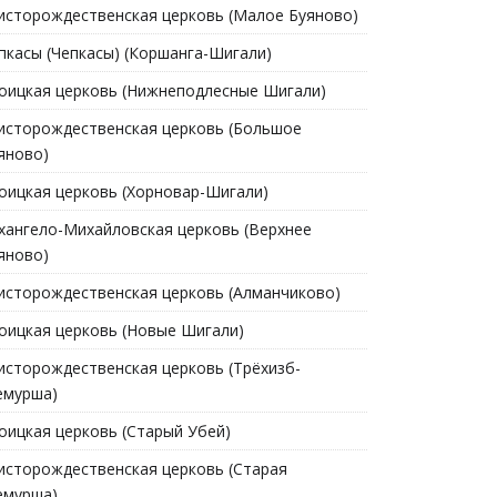
исторождественская церковь (Малое Буяново)
пкасы (Чепкасы) (Коршанга-Шигали)
оицкая церковь (Нижнеподлесные Шигали)
исторождественская церковь (Большое
яново)
оицкая церковь (Хорновар-Шигали)
хангело-Михайловская церковь (Верхнее
яново)
исторождественская церковь (Алманчиково)
оицкая церковь (Новые Шигали)
исторождественская церковь (Трёхизб-
мурша)
оицкая церковь (Старый Убей)
исторождественская церковь (Старая
мурша)