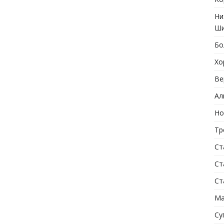
Ни
Ши
Бо
Хо
Ве
Ал
Но
Тр
Ст
Ст
Ст
Ма
Су