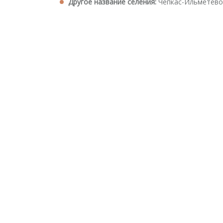
Другое название селения:
Чепкас-Ильметево