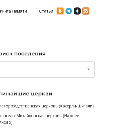
Книга Памяти
Статьи
оиск поселения
лижайшие церкви
исторождественская церковь (Какерли-Шигали)
хангело-Михайловская церковь (Нижнее
яново)