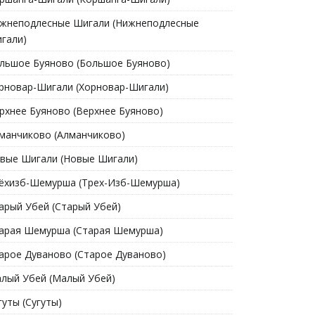
жнеподлесные Шигали (Нижнеподлесные
гали)
льшое Буяново (Большое Буяново)
рновар-Шигали (Хорновар-Шигали)
рхнее Буяново (Верхнее Буяново)
манчиково (Алманчиково)
вые Шигали (Новые Шигали)
ёхизб-Шемурша (Трех-Изб-Шемурша)
арый Убей (Старый Убей)
арая Шемурша (Старая Шемурша)
арое Дуваново (Старое Дуваново)
лый Убей (Малый Убей)
гуты (Сугуты)