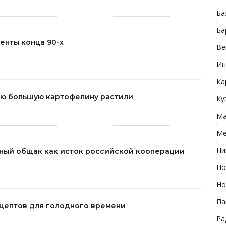
Ба
Ба
енты конца 90-х
Ве
Ин
Ка
мую большую картофелину растили
Ку
Ма
Ме
Ни
мный общак как исток российской кооперации
Но
Но
Па
ецептов для голодного времени
Ра