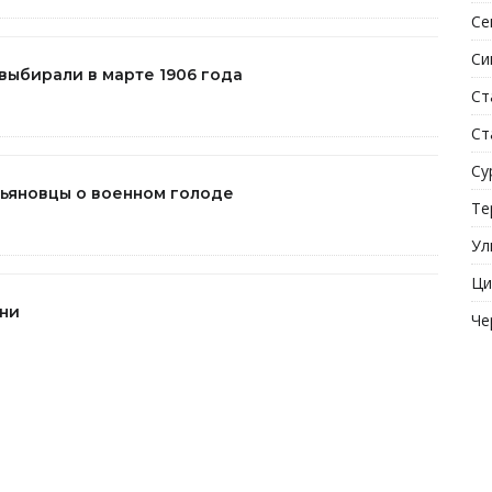
Се
Си
 выбирали в марте 1906 года
Ст
Ст
Су
Ульяновцы о военном голоде
Те
Ул
Ци
ени
Че