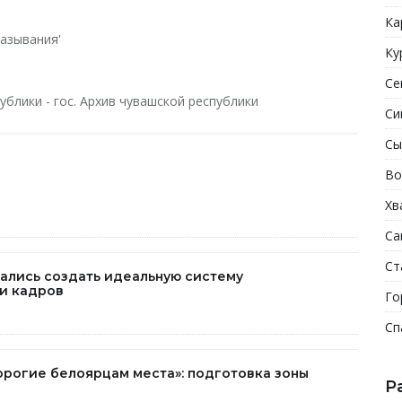
Ка
азывания'
Ку
Се
блики - гос. Архив чувашской республики
Си
Сы
Во
Хв
Са
Ст
тались создать идеальную систему
и кадров
Го
Сп
орогие белоярцам места»: подготовка зоны
Р