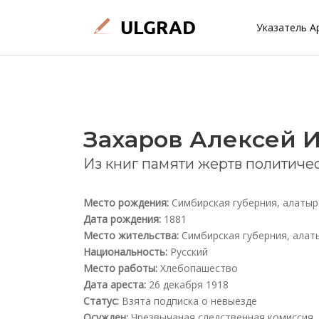
Указатель А
Захаров Алексей 
Из книг памяти жертв политиче
Место рождения:
Симбирская губерния, алатырс
Дата рождения:
1881
Место жительства:
Симбирская губерния, алаты
Национальность:
Русский
Место работы:
Хлебопашество
Дата ареста:
26 декабря 1918
Статус:
Взята подписка о невыезде
Осужден:
Чрезвычаная следственная комиссия