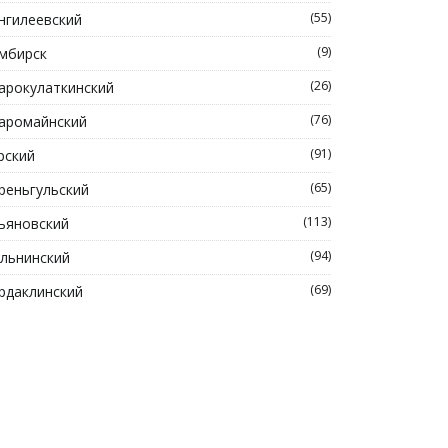
(55)
нгилеевский
(9)
мбирск
(26)
арокулаткинский
(76)
аромайнский
(91)
рский
(65)
реньгульский
(113)
ьяновский
(94)
льнинский
(69)
рдаклинский