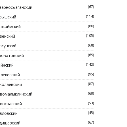
(67)
зарносызганский
(114)
рышский
(60)
шкаймский
(105)
зенский
(68)
рсунский
(69)
зоватовский
(142)
йнский
(95)
лекесский
(87)
колаевский
(69)
вомалыклинский
(53)
воспасский
(45)
вловский
(67)
дищевский