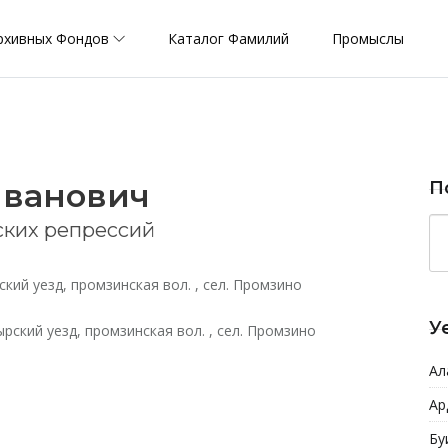
рхивных Фондов
Каталог Фамилий
Промыслы
Иванович
П
ских репрессий
кий уезд, промзинская вол. , сел. Промзино
У
рский уезд, промзинская вол. , сел. Промзино
Ал
Ар
Бу