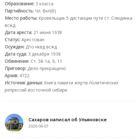
Образование:
3 класса
Партийность:
Чл. Вкп(б)
Место работы:
Кровельщик 5 дистанции пути ст. Слюдянка
всжд
Дата ареста:
21 июня 1938
Статус:
Арестован
Осужден:
Дто нквд всжд
Дата суда:
3 декабря 1938
Обвинение:
Ст. 58-1а, 9, 11
Приговор:
Дело прекращено
Архив:
4722
Источник данных:
Книга памяти жертв политических
репрессий восточной сибири
Сахаров написал об Ульяновске
2026-06-07