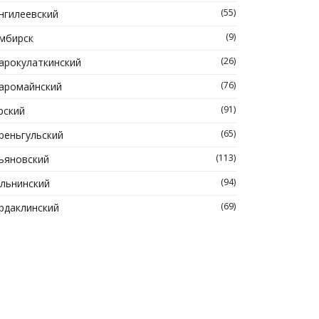
(55)
нгилеевский
(9)
мбирск
(26)
арокулаткинский
(76)
аромайнский
(91)
рский
(65)
реньгульский
(113)
ьяновский
(94)
льнинский
(69)
рдаклинский