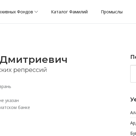
рхивных Фондов
Каталог Фамилий
Промыслы
 Дмитриевич
П
ских репрессий
зрань
У
не указан
иатском банке
Ал
Ар
Бу