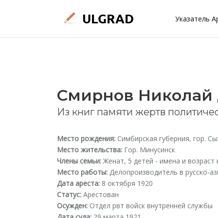
Указатель А
Смирнов Николай
Из книг памяти жертв политиче
Место рождения:
Симбирская губерния, гор. Сы
Место жительства:
Гор. Минусинск
Члены семьи:
Женат, 5 детей - имена и возраст 
Место работы:
Делопроизводитель в русско-аз
Дата ареста:
8 октября 1920
Статус:
Арестован
Осужден:
Отдел рвт войск внутренней службы
Дата суда:
29 марта 1921