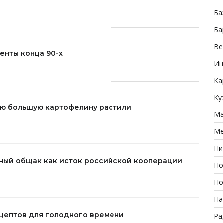
Ба
Ба
Ве
енты конца 90-х
Ин
Ка
Ку
мую большую картофелину растили
Ма
Ме
Ни
мный общак как исток российской кооперации
Но
Но
Па
ецептов для голодного времени
Ра