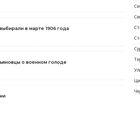
Се
Си
Ст
 выбирали в марте 1906 года
Ст
Су
Те
Ульяновцы о военном голоде
Ул
Ци
Че
ени