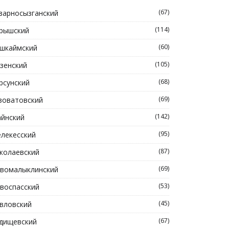
(67)
зарносызганский
(114)
рышский
(60)
шкаймский
(105)
зенский
(68)
рсунский
(69)
зоватовский
(142)
йнский
(95)
лекесский
(87)
колаевский
(69)
вомалыклинский
(53)
воспасский
(45)
вловский
(67)
дищевский