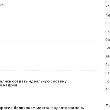
сть
Ка
Ку
Се
Си
Сы
Во
Хв
Са
Ст
Го
тались создать идеальную систему
и кадров
Сп
Р
орогие белоярцам места»: подготовка зоны