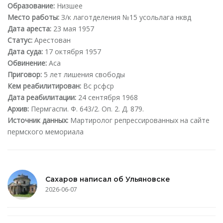
Образование:
Низшее
Место работы:
З/к лаготделения №15 усольлага нквд
Дата ареста:
23 мая 1957
Статус:
Арестован
Дата суда:
17 октября 1957
Обвинение:
Аса
Приговор:
5 лет лишения свободы
Кем реабилитирован:
Вс рсфср
Дата реабилитации:
24 сентября 1968
Архив:
Пермгаспи. Ф. 643/2. Оп. 2. Д. 879.
Источник данных:
Мартиролог репрессированных на сайте
пермского мемориала
Сахаров написал об Ульяновске
2026-06-07