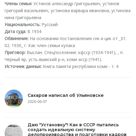
Члены семьи:
Устинов александр григорьевич, устинов
григорий васильевич, устинова варвара ивановна, устинова
нина григорьевна
Национальность:
Русский
Дата суда:
В 1934
Обвинение:
На основании постановления снк и цик от _01.
02. 1930_ г. Как член семьи кулака
Приговор:
Выслан. Спецпоселение: кфсср (1934-1941), , п.
Черный яр, усть-вымский р-н, коми асср (1941).
Источник данных:
Книга памяти республики коми - т. 4
Сахаров написал об Ульяновске
2026-06-07
Даю "Установку"! Как в СССР пытались
создать идеальную систему
делопроизводства и подготовки кадров