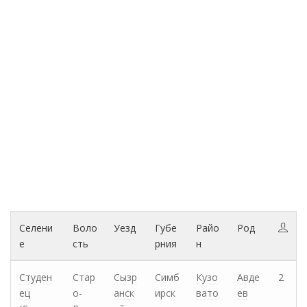
Селени
Воло
Уезд
Губе
Райо
Род
е
сть
рния
н
Студен
Стар
Сызр
Симб
Кузо
Авде
2
ец
о-
анск
ирск
вато
ев