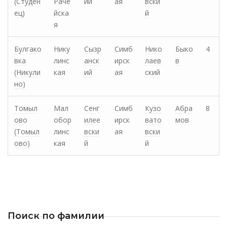
(Студен
Раче
ий
ая
вски
ец)
йска
й
я
Булгако
Нику
Сызр
Симб
Нико
Быко
4
вка
линс
анск
ирск
лаев
в
(Никули
кая
ий
ая
ский
но)
Томыл
Мал
Сенг
Симб
Кузо
Абра
8
ово
обор
илее
ирск
вато
мов
(Томыл
линс
вски
ая
вски
ово)
кая
й
й
Поиск по фамилии