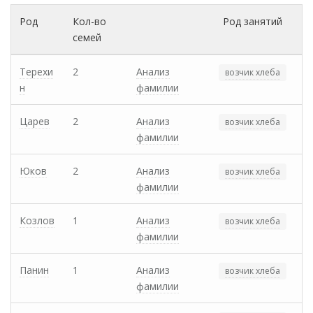
Род
Кол-во
Род занятий
семей
Терехи
2
Анализ
возчик хлеба
н
фамилии
Царев
2
Анализ
возчик хлеба
фамилии
Юков
2
Анализ
возчик хлеба
фамилии
Козлов
1
Анализ
возчик хлеба
фамилии
Панин
1
Анализ
возчик хлеба
фамилии