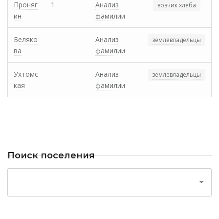
Проняг
1
Анализ
возчик хлеба
ин
фамилии
Беляко
Анализ
землевладельцы
ва
фамилии
Ухтомс
Анализ
землевладельцы
кая
фамилии
Поиск поселения