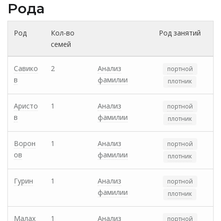
Рода
Род
Кол-во
Род занятий
семей
Савико
2
Анализ
портной
в
фамилии
плотник
Аристо
1
Анализ
портной
в
фамилии
плотник
Ворон
1
Анализ
портной
ов
фамилии
плотник
Гурин
1
Анализ
портной
фамилии
плотник
Малах
1
Анализ
портной