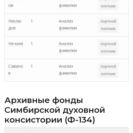
ов
фамилии
плотник
Неклю
1
Анализ
портной
дов
фамилии
плотник
Нечаев
1
Анализ
портной
фамилии
плотник
Савино
1
Анализ
портной
в
фамилии
плотник
Архивные фонды
Cимбирской духовной
консистории (Ф-134)