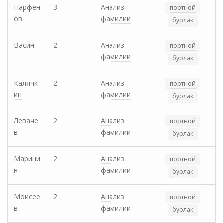
Парфен
3
Анализ
портной
ов
фамилии
бурлак
Васин
2
Анализ
портной
фамилии
бурлак
Калячк
2
Анализ
портной
ин
фамилии
бурлак
Леваче
2
Анализ
портной
в
фамилии
бурлак
Марини
2
Анализ
портной
н
фамилии
бурлак
Моисее
2
Анализ
портной
в
фамилии
бурлак