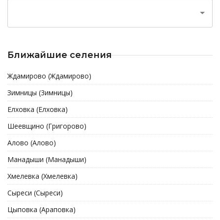
Ближайшие селения
Ждамирово (Ждамирово)
Зимницы (3имницы)
Елховка (Елховка)
Шеевщино (Григорово)
Алово (Алово)
Манадыши (Манадыши)
Хмелевка (Xмелевка)
Сыреси (Сыреси)
Цыповка (Араповка)