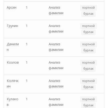
Арсин
1
Анализ
портной
фамилии
бурлак
Грунин
1
Анализ
портной
фамилии
бурлак
Данили
1
Анализ
портной
н
фамилии
бурлак
Козлов
1
Анализ
портной
фамилии
бурлак
Колячк
1
Анализ
портной
ин
фамилии
бурлак
Кулако
1
Анализ
портной
в
фамилии
бурлак