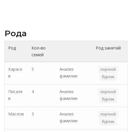
Рода
Род
Кол-во
Род занятий
семей
Карасе
5
Анализ
портной
в
фамилии
бурлак
Писале
4
Анализ
портной
в
фамилии
бурлак
Маслов
3
Анализ
портной
фамилии
бурлак