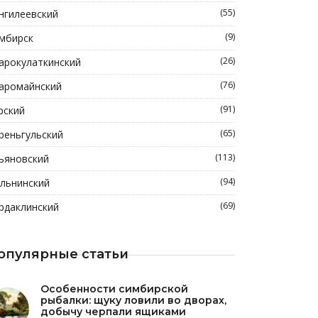
(55)
нгилеевский
(9)
мбирск
(26)
арокулаткинский
(76)
аромайнский
(91)
рский
(65)
реньгульский
(113)
ьяновский
(94)
льнинский
(69)
рдаклинский
опулярные статьи
Особенности симбирской
рыбалки: щуку ловили во дворах,
добычу черпали ящиками