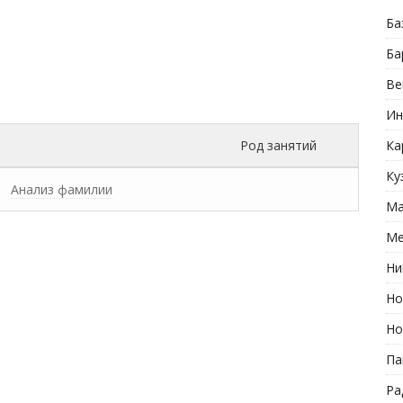
Ба
Ба
Ве
Ин
Род занятий
Ка
Ку
Анализ фамилии
Ма
Ме
Ни
Но
Но
Па
Ра