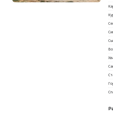
Ка
Ку
Се
Си
Сы
Во
Хв
Са
Ст
Го
Сп
Р