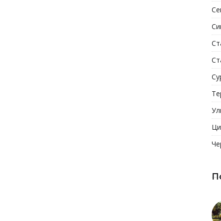
Се
Си
Ст
Ст
Су
Те
Ул
Ци
Че
П