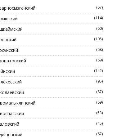
(67)
зарносызганский
(114)
рышский
(60)
шкаймский
(105)
зенский
(68)
рсунский
(69)
зоватовский
(142)
йнский
(95)
лекесский
(87)
колаевский
(69)
вомалыклинский
(53)
воспасский
(45)
вловский
(67)
дищевский