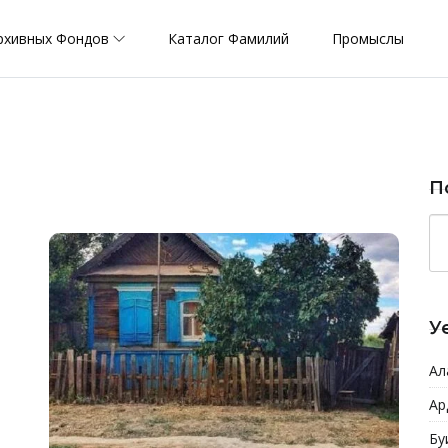
рхивных Фондов
Каталог Фамилий
Промыслы
П
У
Ал
Ар
Бу