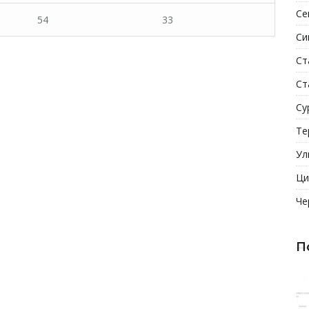
Се
54
33
Си
Ст
Ст
Су
Те
Ул
Ци
Че
П