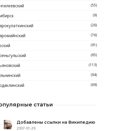
(55)
нгилеевский
(9)
мбирск
(26)
арокулаткинский
(76)
аромайнский
(91)
рский
(65)
реньгульский
(113)
ьяновский
(94)
льнинский
(69)
рдаклинский
опулярные статьи
Добавлены ссылки на Википедию
2007-01-29