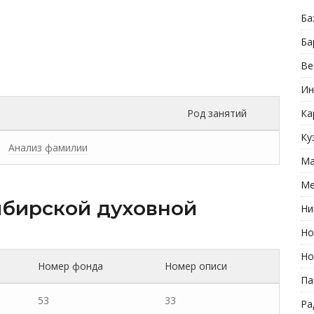
Ба
Ба
Ве
Ин
Род занятий
Ка
Ку
Анализ фамилии
Ма
Ме
бирской духовной
Ни
Но
Но
Номер фонда
Номер описи
Па
53
33
Ра