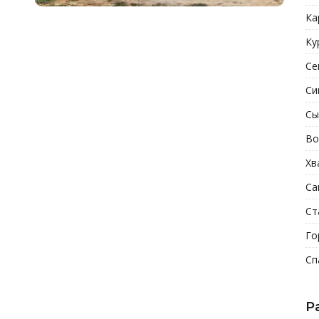
Ка
Ку
Се
Си
Сы
Во
Хв
Са
Ст
Го
Сп
Р