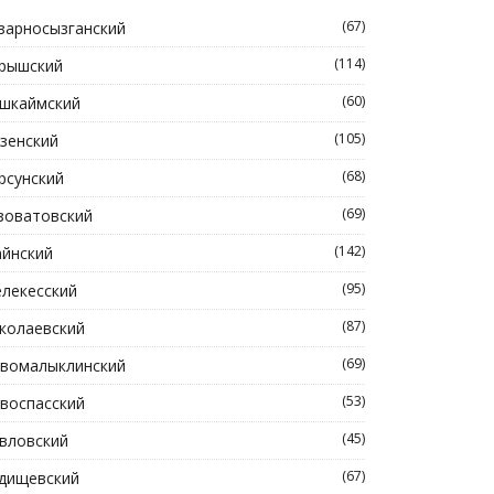
(67)
зарносызганский
(114)
рышский
(60)
шкаймский
(105)
зенский
(68)
рсунский
(69)
зоватовский
(142)
йнский
(95)
лекесский
(87)
колаевский
(69)
вомалыклинский
(53)
воспасский
(45)
вловский
(67)
дищевский