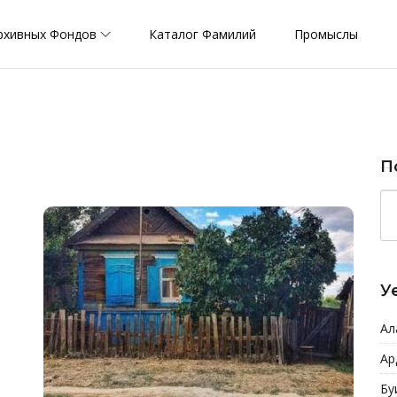
рхивных Фондов
Каталог Фамилий
Промыслы
П
У
Ал
Ар
Бу