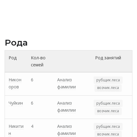
Рода
Род
Кол-во
Род занятий
семей
Никон
6
Анализ
рубщик леса
оров
фамилии
возчик леса
Чуйкин
6
Анализ
рубщик леса
фамилии
возчик леса
Никити
4
Анализ
рубщик леса
н
фамилии
возчик леса