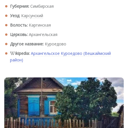
Губерния:
Симбирская
Уезд:
Карсунский
Волость:
Каргинская
Церковь:
Архангельская
Другое название:
Куроедово
ikipedia:
Архангельское Куроедово (Вешкаймский
район)