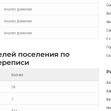
Сы
Анализ фамилии
Во
Анализ фамилии
Хв
Са
Анализ фамилии
Ст
Го
елей поселения по
Сп
ереписи
Р
Кол-во
Ба
58
Ба
2
Ве
Ин
911