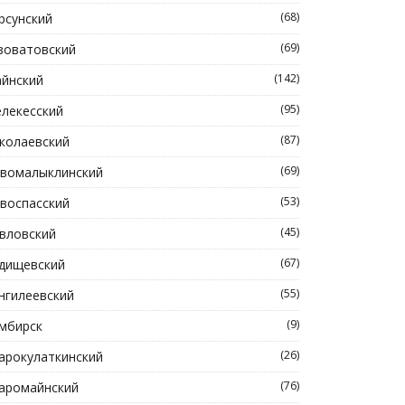
(68)
рсунский
(69)
зоватовский
(142)
йнский
(95)
лекесский
(87)
колаевский
(69)
вомалыклинский
(53)
воспасский
(45)
вловский
(67)
дищевский
(55)
нгилеевский
(9)
мбирск
(26)
арокулаткинский
(76)
аромайнский