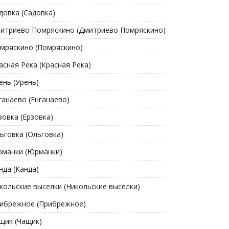
довка (Садовка)
итриево Помряскино (Дмитриево Помряскино)
мряскино (Помряскино)
асная Река (Красная Река)
ень (Урень)
ганаево (Енганаево)
зовка (Ерзовка)
ьговка (Ольговка)
манки (Юрманки)
нда (Канда)
кольские выселки (Никольские выселки)
ибрежное (Прибрежное)
щик (Чащик)