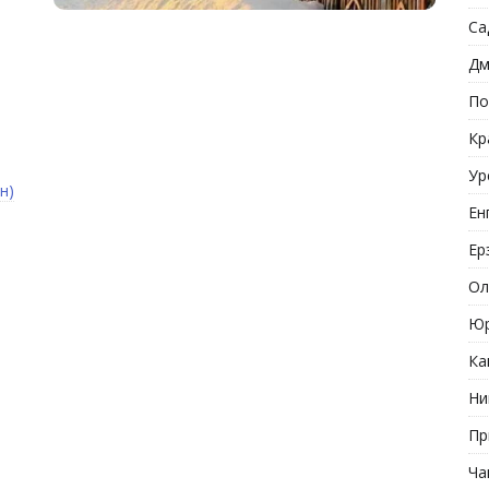
Са
Дм
По
Кр
Ур
н)
Ен
Ер
Ол
Юр
Ка
Ни
Пр
Ча