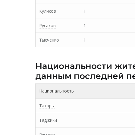
Куликов
1
Русаков
1
Тысченко
1
Национальности жит
данным последней п
Национальность
Татары
Таджики
Русские