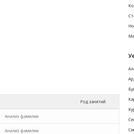
Ко
Ст
Но
Ма
У
Ал
Ар
Бу
Ка
Род занятий
Ку
Анализ фамилии
Се
Си
Анализ фамилии