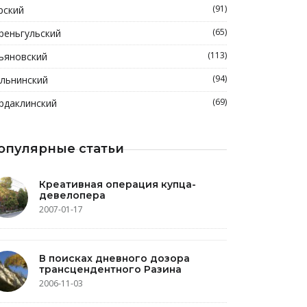
(91)
рский
(65)
реньгульский
(113)
ьяновский
(94)
льнинский
(69)
рдаклинский
опулярные статьи
Креативная операция купца-
девелопера
2007-01-17
В поисках дневного дозора
трансцендентного Разина
2006-11-03