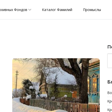
рхивных Фондов
Каталог Фамилий
Промыслы
П
Б
Во
Кр
Кр