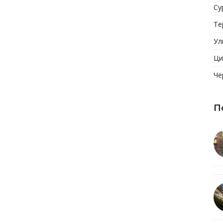
Су
Те
Ул
Ци
Че
П