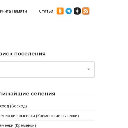
Книга Памяти
Статьи
оиск поселения
лижайшие селения
сход (Восход)
еменские выселки (Кременские выселки)
еменки (Кременки)