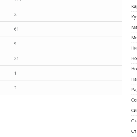
Ка
2
Ку
Ма
61
Ме
9
Ни
21
Но
Но
1
Па
2
Ра
Се
Си
Ст
Ст