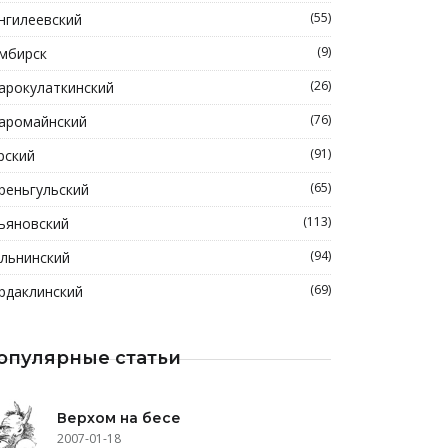
(55)
нгилеевский
(9)
мбирск
(26)
арокулаткинский
(76)
аромайнский
(91)
рский
(65)
реньгульский
(113)
ьяновский
(94)
льнинский
(69)
рдаклинский
опулярные статьи
Верхом на бесе
2007-01-18