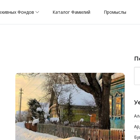
рхивных Фондов
Каталог Фамилий
Промыслы
П
У
Ал
Ар
Бу