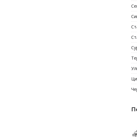
Се
Си
Ст
Ст
Су
Те
Ул
Ци
Че
П