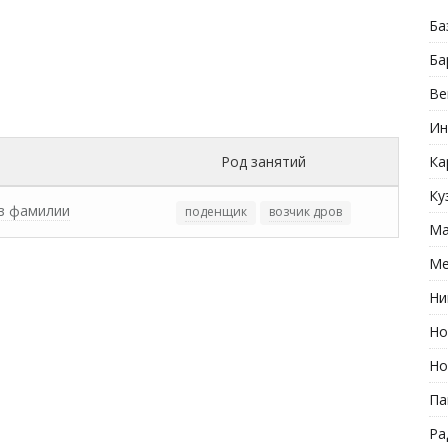
Ба
Ба
Ве
Ин
Род занятий
Ка
Ку
з фамилии
поденщик
возчик дров
Ма
Ме
Ни
Но
Но
Па
Ра