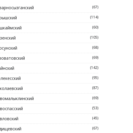
(67)
зарносызганский
(114)
рышский
(60)
шкаймский
(105)
зенский
(68)
рсунский
(69)
зоватовский
(142)
йнский
(95)
лекесский
(87)
колаевский
(69)
вомалыклинский
(53)
воспасский
(45)
вловский
(67)
дищевский