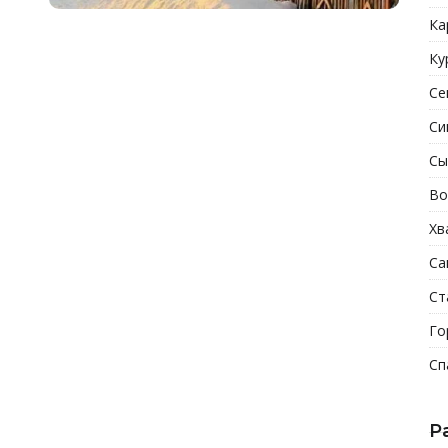
Ка
Ку
Се
Си
Сы
Во
Хв
Са
Ст
Го
Сп
Р