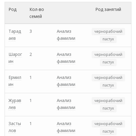
Род
Кол-во
Род занятий
семей
Тарад
3
Анализ
чернорабочий
аев
фамилии
пастух
Шарог
2
Анализ
чернорабочий
ин
фамилии
пастух
Ермил
1
Анализ
чернорабочий
ин
фамилии
пастух
Журав
1
Анализ
чернорабочий
лев
фамилии
пастух
Засты
1
Анализ
чернорабочий
лов
фамилии
пастух