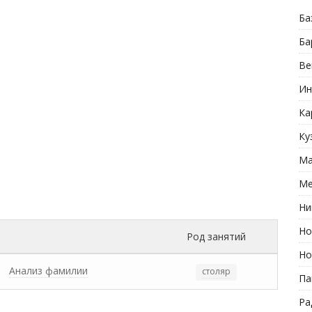
Ба
Ба
Ве
Ин
Ка
Ку
Ма
Ме
Ни
Но
Род занятий
Но
Анализ фамилии
столяр
Па
Ра