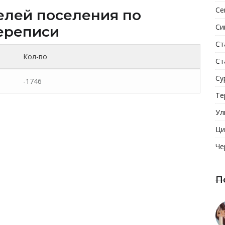
Се
елей поселения по
Си
ереписи
Ст
Кол-во
Ст
Су
-1746
Те
Ул
Ци
Че
П