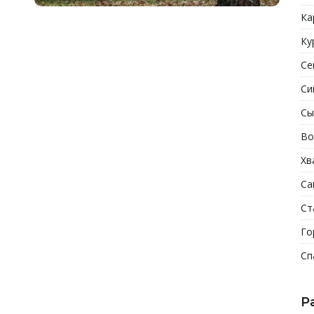
Ка
Ку
Се
Си
Сы
Во
Хв
Са
Ст
Го
Сп
Р