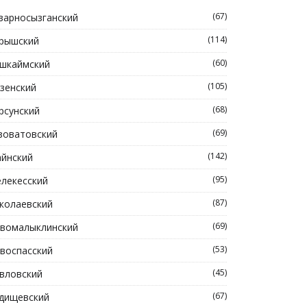
(67)
зарносызганский
(114)
рышский
(60)
шкаймский
(105)
зенский
(68)
рсунский
(69)
зоватовский
(142)
йнский
(95)
лекесский
(87)
колаевский
(69)
вомалыклинский
(53)
воспасский
(45)
вловский
(67)
дищевский