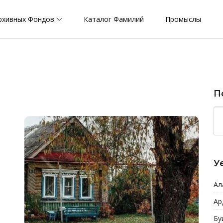
рхивных Фондов
Каталог Фамилий
Промыслы
П
У
Ал
Ар
Бу