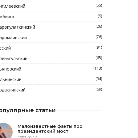
(55)
нгилеевский
(9)
мбирск
(26)
арокулаткинский
(76)
аромайнский
(91)
рский
(65)
реньгульский
(113)
ьяновский
(94)
льнинский
(69)
рдаклинский
опулярные статьи
Малоизвестные факты про
президентский мост
2007-02-14