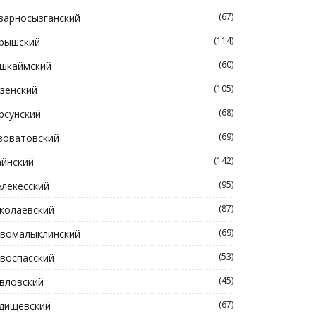
(67)
зарносызганский
(114)
рышский
(60)
шкаймский
(105)
зенский
(68)
рсунский
(69)
зоватовский
(142)
йнский
(95)
лекесский
(87)
колаевский
(69)
вомалыклинский
(53)
воспасский
(45)
вловский
(67)
дищевский