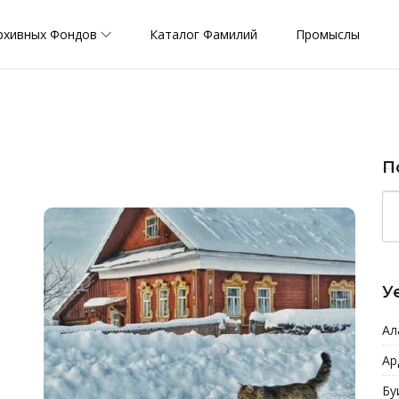
рхивных Фондов
Каталог Фамилий
Промыслы
П
У
Ал
Ар
Бу