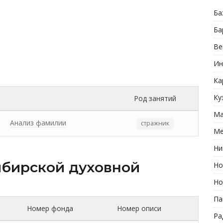
Ба
Ба
Ве
Ин
Ка
Ку
Род занятий
Ма
Анализ фамилии
стражник
Ме
Ни
бирской духовной
Но
Но
Па
Номер фонда
Номер описи
Ра