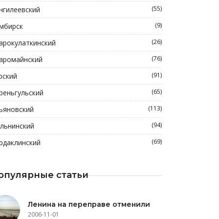
(55)
нгилеевский
(9)
мбирск
(26)
арокулаткинский
(76)
аромайнский
(91)
рский
(65)
реньгульский
(113)
ьяновский
(94)
льнинский
(69)
рдаклинский
опулярные статьи
Ленина на переправе отменили
2006-11-01