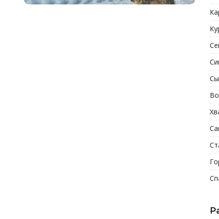
Ка
Ку
Се
Си
Сы
Во
Хв
Са
Ст
Го
Сп
Р