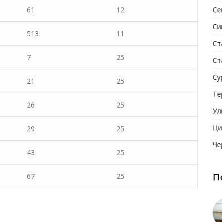
61
12
Се
Си
513
11
Ст
7
25
Ст
Су
21
25
Те
26
25
Ул
Ци
29
25
Че
43
25
67
25
П