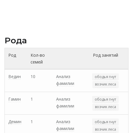
Рода
Род
Кол-во
Род занятий
семей
Ведин
10
Анализ
ободья гнут
фамилии
возчик леса
Гамин
1
Анализ
ободья гнут
фамилии
возчик леса
Демин
1
Анализ
ободья гнут
фамилии
возчик леса