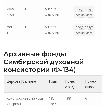
Должн
1
Анализ
ободья гнут
иков
фамилии
возчик леса
Жегало
1
Анализ
ободья гнут
в
фамилии
возчик леса
Архивные фонды
Cимбирской духовной
консистории (Ф-134)
Церковь|Селение
Годы
Номер
Номер
фонда
описи
Христорождественска
1854-
188
6
я церковь
1855