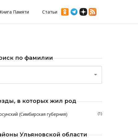
Книга Памяти
Статьи
оиск по фамилии
езды, в которых жил род
(1)
рсунский (Симбирская губерния)
айоны Ульяновской области