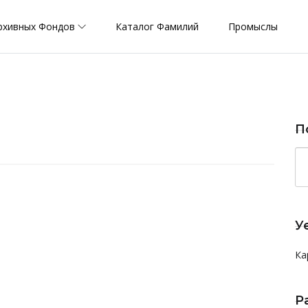
рхивных Фондов
Каталог Фамилий
Промыслы
П
У
Ка
Р