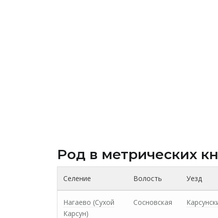
Род в метрических к
Селение
Волость
Уезд
Нагаево (Сухой
Сосновская
Карсунск
Карсун)