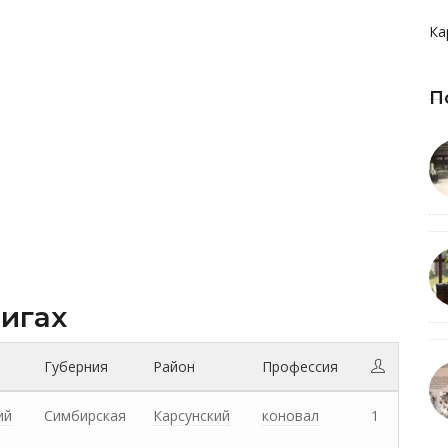
Ка
П
нигах
Губерния
Район
Профессия
ий
Симбирская
Карсунский
коновал
1