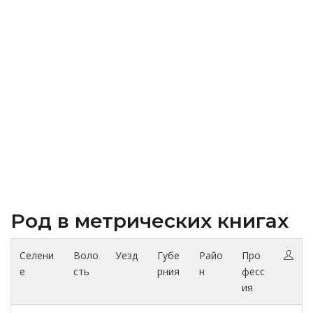
Род в метрических книгах
Селени
Воло
Уезд
Губе
Райо
Про
е
сть
рния
н
фесс
ия