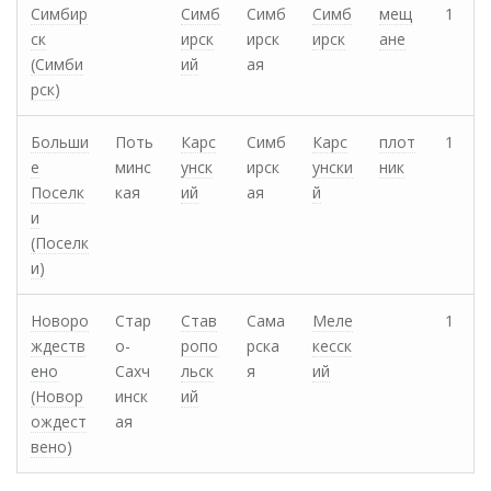
Симбир
Симб
Симб
Симб
мещ
1
ск
ирск
ирск
ирск
ане
(Симби
ий
ая
рск)
Больши
Поть
Карс
Симб
Карс
плот
1
е
минс
унск
ирск
унски
ник
Поселк
кая
ий
ая
й
и
(Поселк
и)
Новоро
Стар
Став
Сама
Меле
1
ждеств
о-
ропо
рска
кесск
ено
Сахч
льск
я
ий
(Новор
инск
ий
ождест
ая
вено)