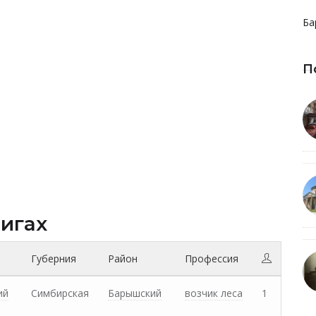
Ба
П
нигах
Губерния
Район
Профессия
ий
Симбирская
Барышский
возчик леса
1