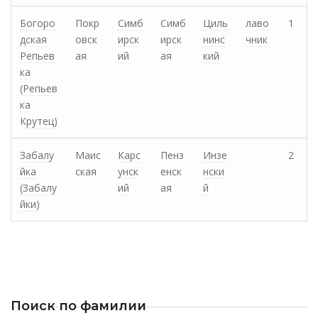
Богоро
Покр
Симб
Симб
Циль
лаво
1
дская
овск
ирск
ирск
нинс
чник
Репьев
ая
ий
ая
кий
ка
(Репьев
ка
Крутец)
Забалу
Маис
Карс
Пенз
Инзе
2
йка
ская
унск
енск
нски
(Забалу
ий
ая
й
йки)
Поиск по фамилии