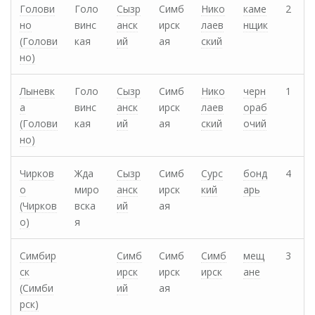
Голови
Голо
Сызр
Симб
Нико
каме
2
но
винс
анск
ирск
лаев
нщик
(Голови
кая
ий
ая
ский
но)
Лыневк
Голо
Сызр
Симб
Нико
черн
1
а
винс
анск
ирск
лаев
ораб
(Голови
кая
ий
ая
ский
очий
но)
Чирков
Жда
Сызр
Симб
Сурс
бонд
4
о
миро
анск
ирск
кий
арь
(Чирков
вска
ий
ая
о)
я
Симбир
Симб
Симб
Симб
мещ
3
ск
ирск
ирск
ирск
ане
(Симби
ий
ая
рск)