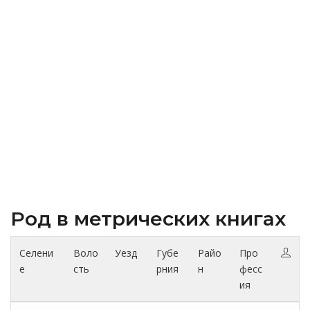
Род в метрических книгах
Селени
Воло
Уезд
Губе
Райо
Про
е
сть
рния
н
фесс
ия