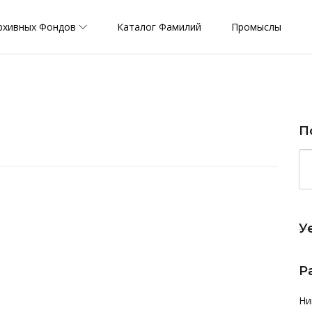
рхивных Фондов
Каталог Фамилий
Промыслы
П
У
Р
Ни