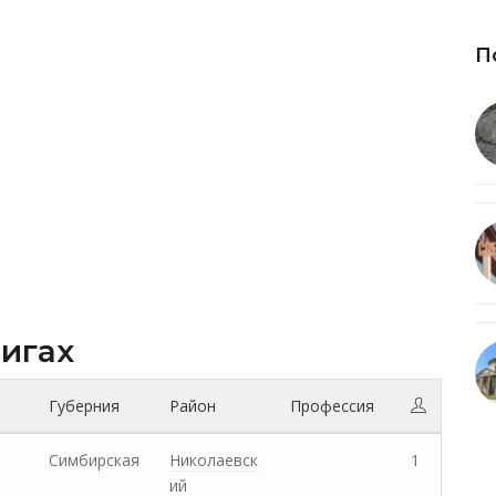
П
нигах
Губерния
Район
Профессия
Симбирская
Николаевск
1
ий