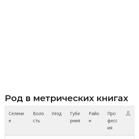
Род в метрических книгах
Селени
Воло
Уезд
Губе
Райо
Про
е
сть
рния
н
фесс
ия