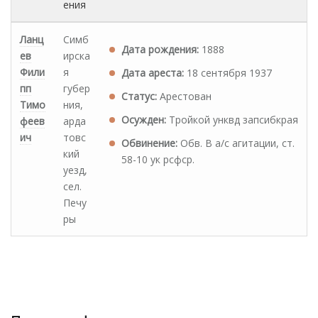
ения
Ланц
Симб
Дата рождения:
1888
ев
ирска
Фили
я
Дата ареста:
18 сентября 1937
пп
губер
Статус:
Арестован
Тимо
ния,
Осужден:
Тройкой унквд запсибкрая
феев
арда
ич
товс
Обвинение:
Обв. В а/с агитации, ст.
кий
58-10 ук рсфср.
уезд,
сел.
Печу
ры