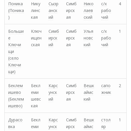
Поника
Нику
Сызр
Симб
Нико
с/х
4
(Поника
линс
анск
ирск
лаев
рабо
)
кая
ий
ая
ский
чий
Больши
Ключ
Симб
Симб
Улья
с/х
1
е
ищен
ирск
ирск
новс
рабо
Ключи
ская
ий
ая
кий
чий
щи
(cело
Ключи
щи)
Беклем
Бекл
Карс
Симб
Вешк
сапо
2
ишево
еми
унск
ирск
аймс
жник
(Беклем
шевс
ий
ая
кий
ишево)
кая
Дурасо
Бекл
Карс
Симб
Вешк
стол
1
вка
еми
унск
ирск
аймс
яр