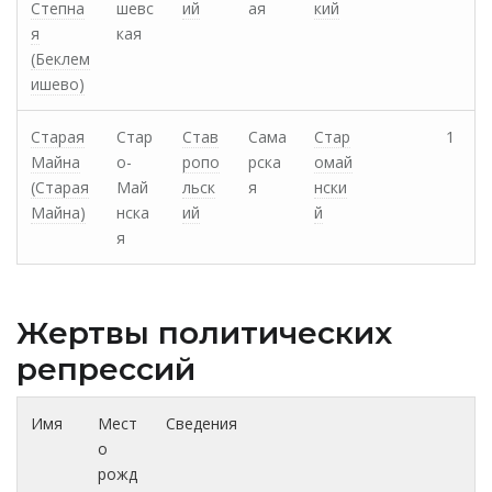
Степна
шевс
ий
ая
кий
я
кая
(Беклем
ишево)
Старая
Стар
Став
Сама
Стар
1
Майна
о-
ропо
рска
омай
(Старая
Май
льск
я
нски
Майна)
нска
ий
й
я
Жертвы политических
репрессий
Имя
Мест
Сведения
о
рожд