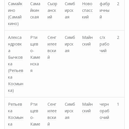
Самайк
Сама
Сызр
Симб
Ново
фабр
2
ино
йкин
анск
ирск
спасс
ичны
(Самай
ская
ий
ая
кий
й
кино)
Алекса
Рти
Сенг
Симб
Майн
с/х
2
ндровк
щев
илее
ирск
ский
рабо
а
о-
вски
ая
чий
Бычков
Каме
й
ка
нска
(Репьев
я
ка
Космын
ка)
Репьев
Рти
Сенг
Симб
Майн
черн
1
ка
щев
илее
ирск
ский
ораб
Космын
о-
вски
ая
очий
ка
Каме
й