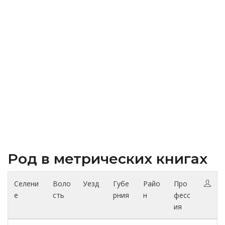
Род в метрических книгах
Селени
Воло
Уезд
Губе
Райо
Про
е
сть
рния
н
фесс
ия