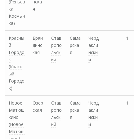
(Репьев
нска
ка
я
Космын
ка)
Красны
Брян
Став
Сама
Черд
1
й
динс
ропо
рска
акли
Городо
кая
льск
я
нски
к
ий
й
(Красн
ый
Городо
к)
Новое
Озер
Став
Сама
Черд
1
Матюш
ская
ропо
рска
акли
кино
льск
я
нски
(Новое
ий
й
Матюш
кино)