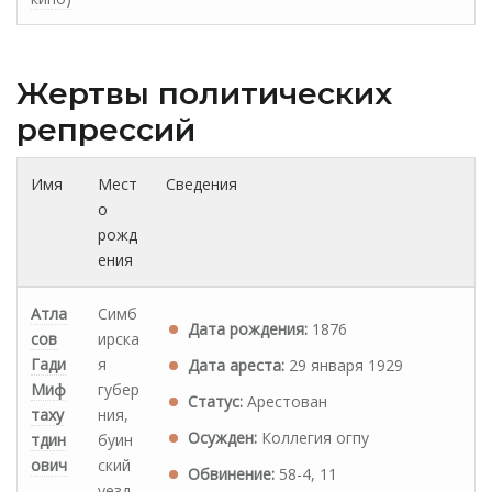
Жертвы политических
репрессий
Имя
Мест
Сведения
о
рожд
ения
Атла
Симб
Дата рождения:
1876
сов
ирска
Гади
я
Дата ареста:
29 января 1929
Миф
губер
Статус:
Арестован
таху
ния,
Осужден:
Коллегия огпу
тдин
буин
ович
ский
Обвинение:
58-4, 11
уезд,