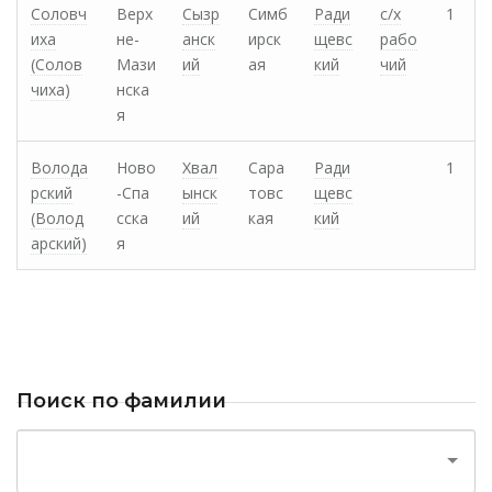
Соловч
Верх
Сызр
Симб
Ради
с/х
1
иха
не-
анск
ирск
щевс
рабо
(Солов
Мази
ий
ая
кий
чий
чиха)
нска
я
Волода
Ново
Хвал
Сара
Ради
1
рский
-Спа
ынск
товс
щевс
(Волод
сска
ий
кая
кий
арский)
я
Поиск по фамилии