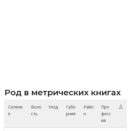
Род в метрических книгах
Селени
Воло
Уезд
Губе
Райо
Про
е
сть
рния
н
фесс
ия