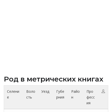
Род в метрических книгах
Селени
Воло
Уезд
Губе
Райо
Про
е
сть
рния
н
фесс
ия