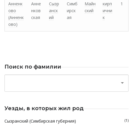
Анненк
Анне
Сызр
Симб
Майн
кирп
1
ово
нков
анск
ирск
ский
ични
(Анненк
ская
ий
ая
к
ово)
Поиск по фамилии
Уезды, в которых жил род
(1)
Сызранский (Симбирская губерния)