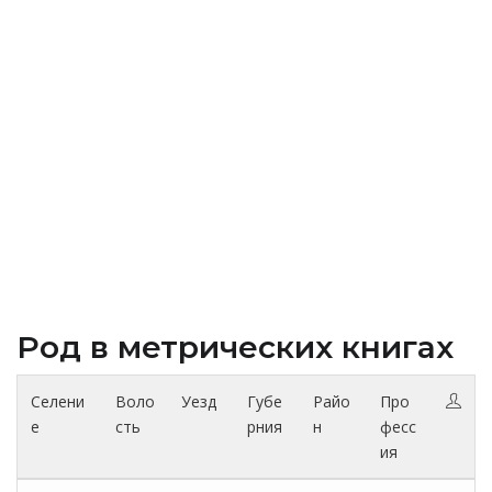
Род в метрических книгах
Селени
Воло
Уезд
Губе
Райо
Про
е
сть
рния
н
фесс
ия