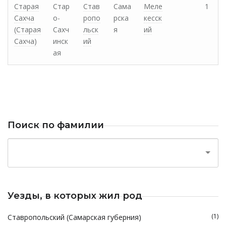
Старая
Стар
Став
Сама
Меле
1
Сахча
о-
ропо
рска
кесск
(Старая
Сахч
льск
я
ий
Сахча)
инск
ий
ая
Поиск по фамилии
Уезды, в которых жил род
(1)
Ставропольский (Самарская губерния)