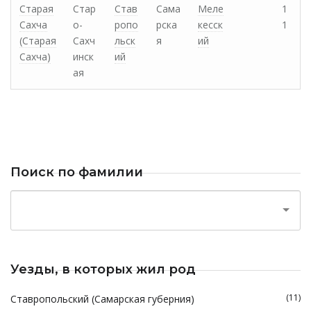
Старая
Стар
Став
Сама
Меле
1
Сахча
о-
ропо
рска
кесск
1
(Старая
Сахч
льск
я
ий
Сахча)
инск
ий
ая
Поиск по фамилии
Уезды, в которых жил род
(11)
Ставропольский (Самарская губерния)