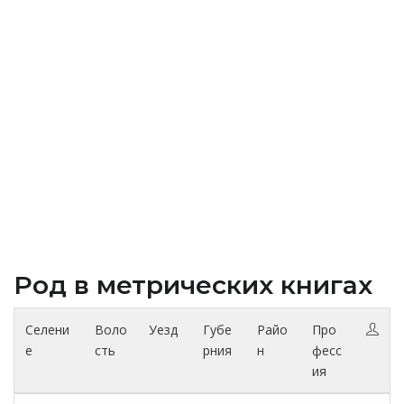
Род в метрических книгах
Селени
Воло
Уезд
Губе
Райо
Про
е
сть
рния
н
фесс
ия