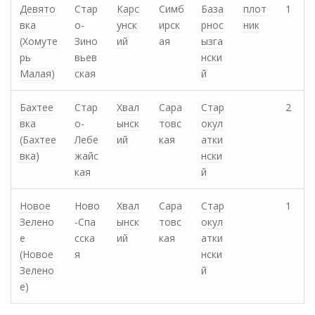
Девято
Стар
Карс
Симб
База
плот
1
вка
о-
унск
ирск
рнос
ник
(Хомуте
Зино
ий
ая
ызга
рь
вьев
нски
Малая)
ская
й
Бахтее
Стар
Хвал
Сара
Стар
2
вка
о-
ынск
товс
окул
(Бахтее
Лебе
ий
кая
атки
вка)
жайс
нски
кая
й
Новое
Ново
Хвал
Сара
Стар
1
Зелено
-Спа
ынск
товс
окул
е
сска
ий
кая
атки
(Новое
я
нски
Зелено
й
е)