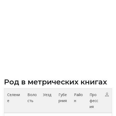
Род в метрических книгах
Селени
Воло
Уезд
Губе
Райо
Про
е
сть
рния
н
фесс
ия