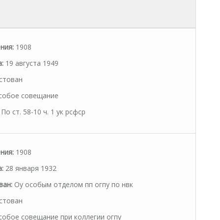
ния:
1908
:
19 августа 1949
стован
обое совещание
По ст. 58-10 ч. 1 ук рсфср
ния:
1908
:
28 января 1932
ван:
Оу особым отделом пп огпу по нвк
стован
обое совещание при коллегии огпу