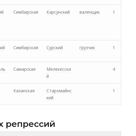
ий
Симбирская
Карсунский
валенщик
1
ий
Симбирская
Сурский
грузчик
1
оль
Самарская
Мелекесски
4
й
Казанская
Старомайнс
1
кий
х репрессий