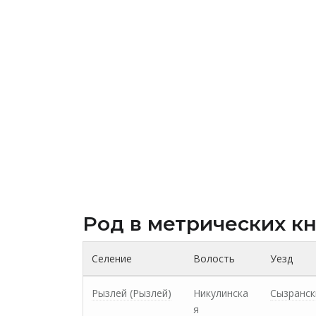
Род в метрических к
Селение
Волость
Уезд
Рызлей (Рызлей)
Никулинска
Сызранск
я