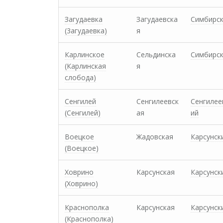
Загудаевка
Загудаевска
Симбирс
(3агудаевка)
я
Карлинское
Сельдинска
Симбирс
(Карлинская
я
слобода)
Сенгилей
Сенгилеевск
Сенгилее
(Сенгилей)
ая
ий
Воецкое
Жадовская
Карсунск
(Воецкое)
Ховрино
Карсунская
Карсунск
(Xоврино)
Краснополка
Карсунская
Карсунск
(Краснополка)