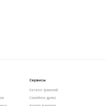
Сервисы
Каталог фамилий
ов
Cемейное древо
чных
Анализ фамилии