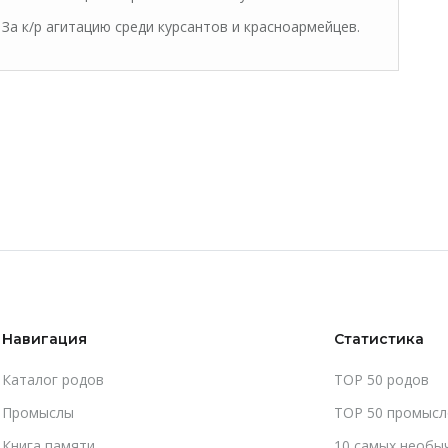
За к/р агитацию среди курсантов и красноармейцев.
Навигация
Статистика
Каталог родов
TOP 50 родов
Промыслы
TOP 50 промысл
Книга памяти
10 самых необы