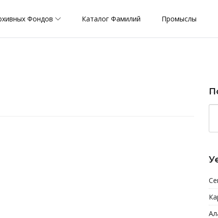
рхивных Фондов
Каталог Фамилий
Промыслы
П
У
Се
Ка
Ал