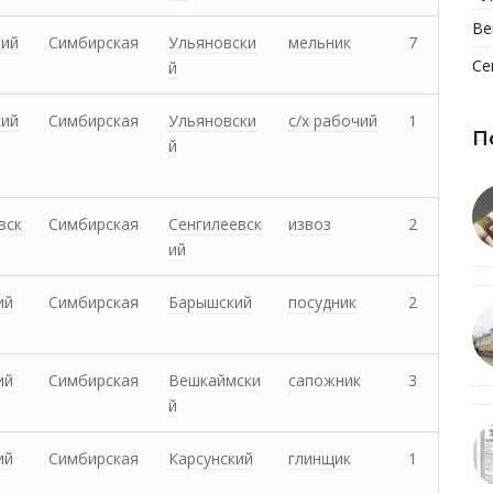
Ве
кий
Симбирская
Ульяновски
мельник
7
Се
й
кий
Симбирская
Ульяновски
с/х рабочий
1
П
й
вск
Симбирская
Сенгилеевск
извоз
2
ий
ий
Симбирская
Барышский
посудник
2
ий
Симбирская
Вешкаймски
сапожник
3
й
ий
Симбирская
Карсунский
глинщик
1