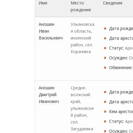
Имя
Место
Сведения
рождения
Аношин
Ульяновска
Дата рожде
Иван
я область,
Васильевич
инзенский
Дата ареста
район, сел.
Статус:
Аре
Коржевка
Осужден:
Ос
Обвинение:
Аношин
Средне-
Дата рожде
Дмитрий
волжский
Иванович
край,
Дата ареста
ульяновски
Кем аресто
й район,
Статус:
Аре
сел.
Загудаевка
Осужден:
Ос