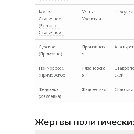
Малое
Усть-
Карсунск
Станичное
Уренская
(Большое
Станичное )
Сурское
Промзинска
Алатырск
(Промзино)
я
Приморское
Рязановска
Ставроп
(Приморское)
я
ский
Жедяевка
Жедяевская
Спасский
(Жедяевка)
Жертвы политически