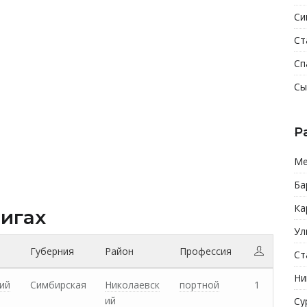
Си
Ст
Сп
Сы
Р
Ме
Ба
Ка
нигах
Ул
Губерния
Район
Профессия
Ст
Ни
ий
Симбирская
Николаевск
портной
1
ий
Су