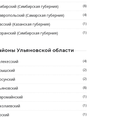
(8)
мбирский (Симбирская губерния)
(4)
авропольский (Самарская губерния)
(1)
асский (Казанская губерния)
(1)
зранский (Симбирская губерния)
айоны Ульяновской области
(4)
лекесский
(2)
рышский
(2)
рсунский
(8)
ьяновский
(1)
аромайнский
(1)
колаевский
(1)
рский