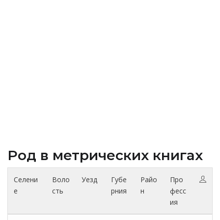
Род в метрических книгах
Селени
Воло
Уезд
Губе
Райо
Про
е
сть
рния
н
фесс
ия