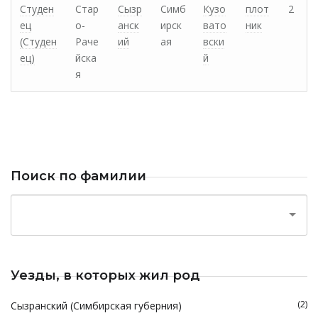
Студен
Стар
Сызр
Симб
Кузо
плот
2
ец
о-
анск
ирск
вато
ник
(Студен
Раче
ий
ая
вски
ец)
йска
й
я
Поиск по фамилии
Уезды, в которых жил род
(2)
Сызранский (Симбирская губерния)