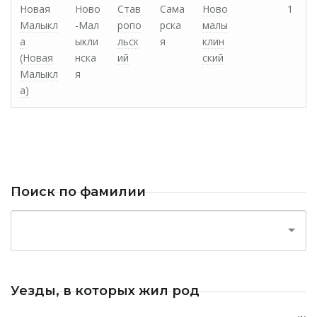
Новая
Ново
Став
Сама
Ново
1
Малыкл
-Мал
ропо
рска
малы
а
ыкли
льск
я
клин
(Новая
нска
ий
ский
Малыкл
я
а)
Поиск по фамилии
Уезды, в которых жил род