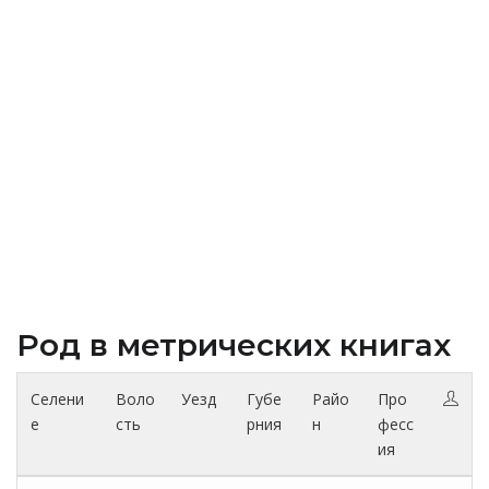
Род в метрических книгах
Селени
Воло
Уезд
Губе
Райо
Про
е
сть
рния
н
фесс
ия