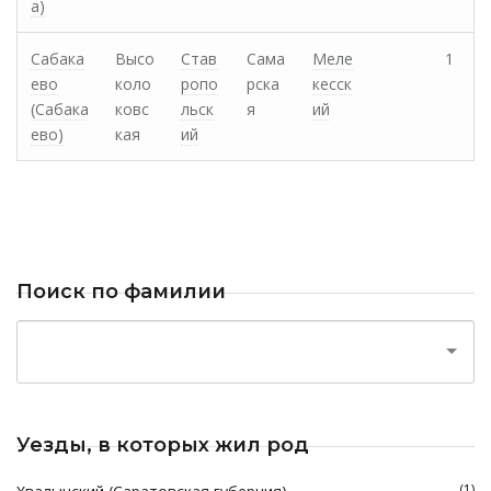
а)
Сабака
Высо
Став
Сама
Меле
1
ево
коло
ропо
рска
кесск
(Сабака
ковс
льск
я
ий
ево)
кая
ий
Поиск по фамилии
Уезды, в которых жил род
(1)