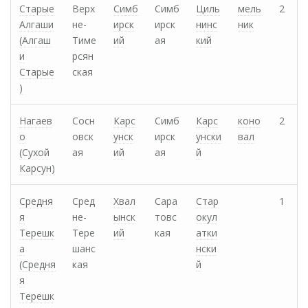
Старые
Верх
Симб
Симб
Циль
мель
2
Алгаши
не-
ирск
ирск
нинс
ник
(Алгаш
Тиме
ий
ая
кий
и
рсян
Старые
ская
)
Нагаев
Сосн
Карс
Симб
Карс
коно
2
о
овск
унск
ирск
унски
вал
(Сухой
ая
ий
ая
й
Карсун)
Средня
Сред
Хвал
Сара
Стар
1
я
не-
ынск
товс
окул
Терешк
Тере
ий
кая
атки
а
шанс
нски
(Средня
кая
й
я
Терешк