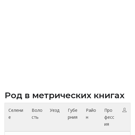
Род в метрических книгах
Селени
Воло
Уезд
Губе
Райо
Про
е
сть
рния
н
фесс
ия