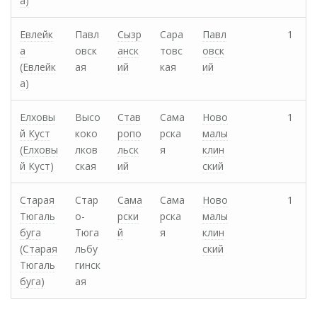
а)
Евлейк
Павл
Сызр
Сара
Павл
1
а
овск
анск
товс
овск
(Евлейк
ая
ий
кая
ий
а)
Елховы
Высо
Став
Сама
Ново
1
й Куст
коко
ропо
рска
малы
(Елховы
лков
льск
я
клин
й Куст)
ская
ий
ский
Старая
Стар
Сама
Сама
Ново
1
Тюгаль
о-
рски
рска
малы
буга
Тюга
й
я
клин
(Старая
льбу
ский
Тюгаль
гинск
буга)
ая