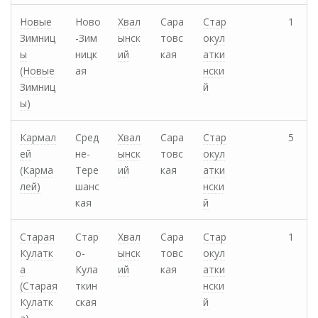
Новые
Ново
Хвал
Сара
Стар
1
Зимниц
-Зим
ынск
товс
окул
ы
ницк
ий
кая
атки
(Новые
ая
нски
Зимниц
й
ы)
Кармал
Сред
Хвал
Сара
Стар
5
ей
не-
ынск
товс
окул
(Карма
Тере
ий
кая
атки
лей)
шанс
нски
кая
й
Старая
Стар
Хвал
Сара
Стар
1
Кулатк
о-
ынск
товс
окул
а
Кула
ий
кая
атки
(Старая
ткин
нски
Кулатк
ская
й