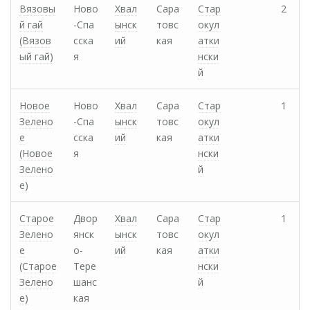
Вязовы
Ново
Хвал
Сара
Стар
2
й гай
-Спа
ынск
товс
окул
(Вязов
сска
ий
кая
атки
ый гай)
я
нски
й
Новое
Ново
Хвал
Сара
Стар
1
Зелено
-Спа
ынск
товс
окул
е
сска
ий
кая
атки
(Новое
я
нски
Зелено
й
е)
Старое
Двор
Хвал
Сара
Стар
1
Зелено
янск
ынск
товс
окул
е
о-
ий
кая
атки
(Старое
Тере
нски
Зелено
шанс
й
е)
кая