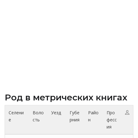
Род в метрических книгах
Селени
Воло
Уезд
Губе
Райо
Про
е
сть
рния
н
фесс
ия