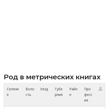
Род в метрических книгах
Селени
Воло
Уезд
Губе
Райо
Про
е
сть
рния
н
фесс
ия