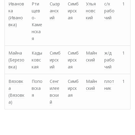
Иванов
Рти
Сызр
Симб
Улья
с/х
1
ка
щев
анск
ирск
новс
рабо
(Ивано
о-
ий
ая
кий
чий
вка)
Каме
нска
я
Майна
Кады
Симб
Симб
Майн
ж/д
1
(Березо
ковс
ирск
ирск
ский
рабо
вка)
кая
ий
ая
чий
Вязовк
Попо
Сенг
Симб
Майн
плот
1
а
вска
илее
ирск
ский
ник
(Вязовк
я
вски
ая
а)
й