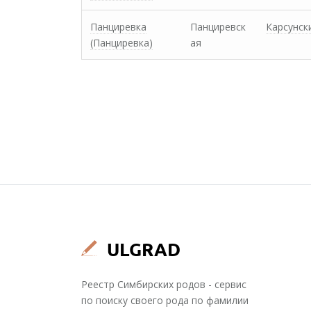
Панциревка
Панциревск
Карсунск
(Панциревка)
ая
Реестр Симбирских родов - сервис
по поиску своего рода по фамилии