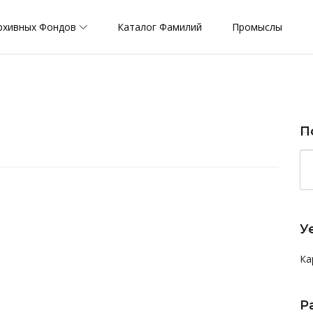
рхивных Фондов
Каталог Фамилий
Промыслы
П
У
Ка
Р