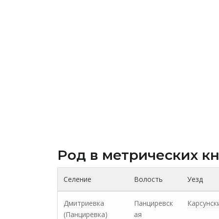
Род в метрических к
Селение
Волость
Уезд
Дмитриевка
Панциревск
Карсунск
(Панциревка)
ая