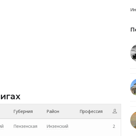
Ин
П
нигах
Губерния
Район
Профессия
ий
Пензенская
Инзенский
2