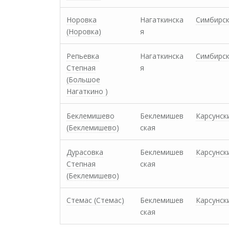
Норовка
Нагаткинска
Симбирс
(Норовка)
я
Репьевка
Нагаткинска
Симбирс
Степная
я
(Большое
Нагаткино )
Беклемишево
Беклемишев
Карсунск
(Беклемишево)
ская
Дурасовка
Беклемишев
Карсунск
Степная
ская
(Беклемишево)
Стемас (Стемас)
Беклемишев
Карсунск
ская