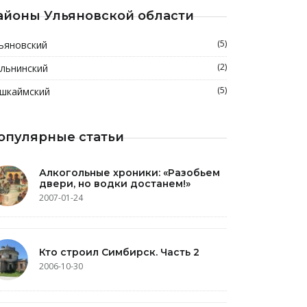
айоны Ульяновской области
(5)
ьяновский
(2)
льнинский
(5)
шкаймский
опулярные статьи
Алкогольные хроники: «Разобьем
двери, но водки достанем!»
2007-01-24
Кто строил Симбирск. Часть 2
2006-10-30