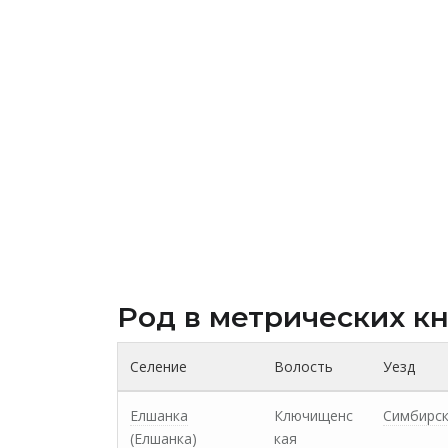
Род в метрических к
Селение
Волость
Уезд
Елшанка
Ключищенс
Симбирс
(Елшанка)
кая