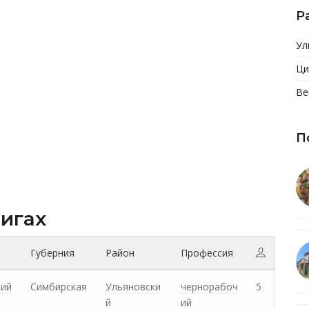
Р
Ул
Ци
Ве
П
нигах
Губерния
Район
Профессия
кий
Симбирская
Ульяновски
чернорабоч
5
й
ий