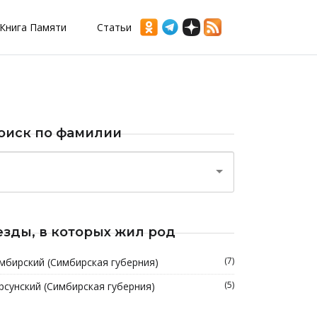
Книга Памяти
Статьи
оиск по фамилии
езды, в которых жил род
(7)
мбирский (Симбирская губерния)
(5)
рсунский (Симбирская губерния)