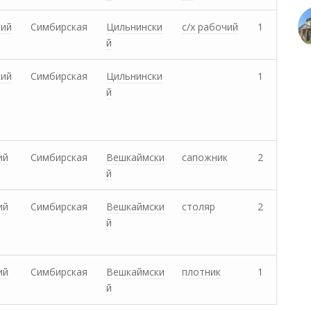
кий
Симбирская
Цильнински
с/х рабочий
1
й
кий
Симбирская
Цильнински
1
й
ий
Симбирская
Вешкаймски
сапожник
2
й
ий
Симбирская
Вешкаймски
столяр
2
й
ий
Симбирская
Вешкаймски
плотник
1
й