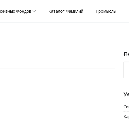
рхивных Фондов
Каталог Фамилий
Промыслы
П
У
Си
Ка