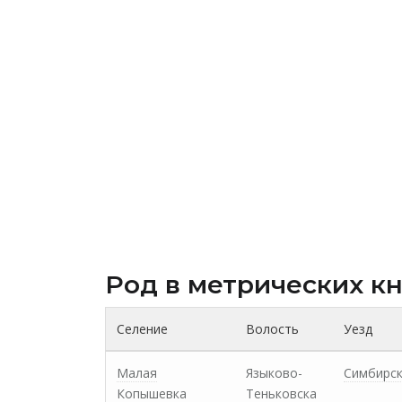
Род в метрических к
Селение
Волость
Уезд
Малая
Языково-
Симбирс
Копышевка
Теньковска