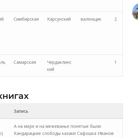
ий
Симбирская
Карсунский
валенщик
2
оль
Самарская
Чердаклинс
1
кий
книгах
Запись
А на мере и на межеванье понятые были:
о)
Кандарацкие слободы казаки Сафошка Иванов