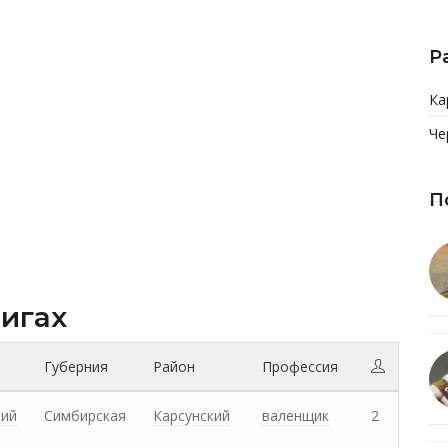
Р
Ка
Че
П
нигах
Губерния
Район
Профессия
кий
Симбирская
Карсунский
валенщик
2