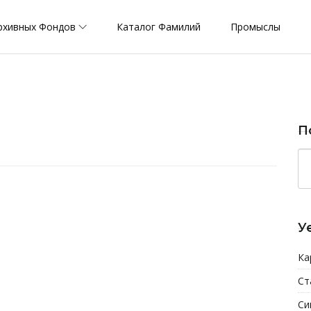
рхивных Фондов
Каталог Фамилий
Промыслы
П
У
Ка
Ст
Си