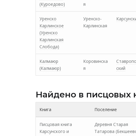
(Куроедово)
я
Уренско
Уренско-
Карсунск
Карлинское
Карлинская
(Уренско
Карлинская
Слобода)
Калмаюр
Коровинска
Ставроп
(Калмаюр)
я
ский
Найдено в писцовых 
Книга
Поселение
Писцовая книга
Деревня Старая
Карсунского и
Татарова (Бекшеев