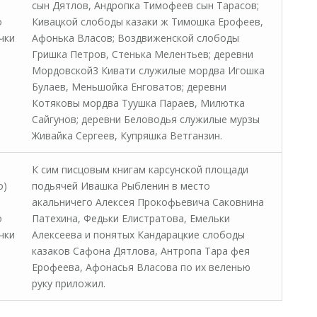
сын Дятлов, Андропка Тимофеев сын Тарасов;
о
Кивацкой слободы казаки ж Тимошка Ерофеев,
чки
Афонька Власов; Воздвиженской слободы
Гришка Петров, Стенька Мелентьев; деревни
Мордовской3 Кивати служилые мордва Игошка
Булаев, Меньшойка Енговатов; деревни
Котяковы мордва Туушка Параев, Милютка
Сайгунов; деревни Беловодья служилые мурзы
Живайка Сергеев, Купряшка Ветганзин.
К сим писцовым книгам карсунской площади
о)
подьячей Иваш­ка Рыбленин в место
акальничего Алексея Прокофьевича Са­ковнина
о
Патехина, Федьки Елистратова, Емельки
чки
Алексеева и понятых Кандарацкие слободы
казаков Сафона Дятлова, Антропа Тара фея
Ерофеева, Афонасья Власова по их веленью
руку приложил.