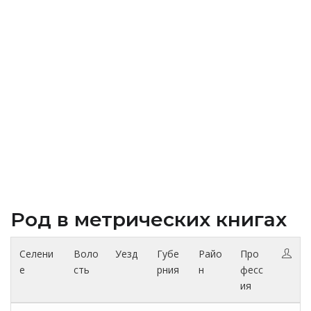
Род в метрических книгах
Селени
Воло
Уезд
Губе
Райо
Про
е
сть
рния
н
фесс
ия