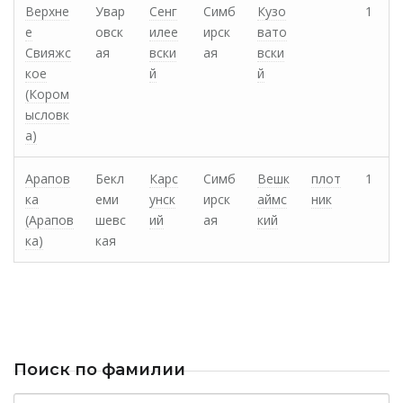
Верхне
Увар
Сенг
Симб
Кузо
1
е
овск
илее
ирск
вато
Свияжс
ая
вски
ая
вски
кое
й
й
(Кором
ысловк
а)
Арапов
Бекл
Карс
Симб
Вешк
плот
1
ка
еми
унск
ирск
аймс
ник
(Арапов
шевс
ий
ая
кий
ка)
кая
Поиск по фамилии