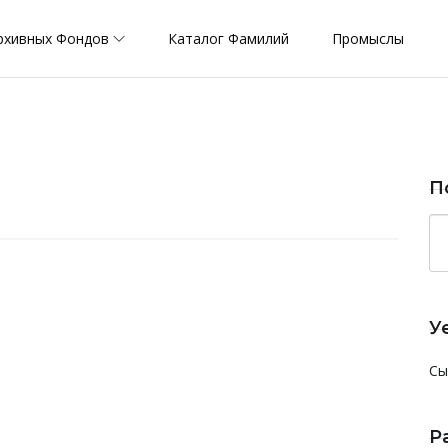
рхивных Фондов
Каталог Фамилий
Промыслы
П
У
Сы
Р