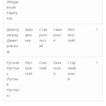
(Мордо
вская
Карагу
жа)
Димитр
Брян
Став
Сама
Мел
1
овград
динс
ропо
рска
екес
(Димит
кая
льск
я
ский
ровгра
ий
д)
Русская
Юрт
Спас
Каза
Стар
1
Юрткул
куль
ский
нска
омай
ь
ская
я
нски
(Русски
й
й
Юрткул
ь)