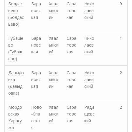
Болдас
Бара
Хвал
Сара
Нико
9
ьево
новс
ынск
товс
лаев
(Болдас
кая
ий
кая
ский
ьево)
Губаше
Бара
Хвал
Сара
Нико
1
во
новс
ынск
товс
лаев
(Губаш
кая
ий
кая
ский
ево)
Давыдо
Бара
Хвал
Сара
Нико
2
вка
новс
ынск
товс
лаев
(Давыд
кая
ий
кая
ский
овка)
Мордо
Ново
Хвал
Сара
Ради
2
вская
-Спа
ынск
товс
щевс
Карагу
сска
ий
кая
кий
жа
я