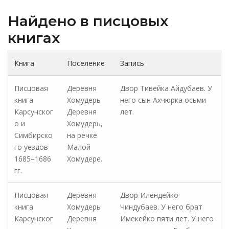
Найдено в писцовых
книгах
Книга
Поселение
Запись
Писцовая
Деревня
Двор Тивейка Айдубаев. У
книга
Хомудерь
него сын Ахчюрка осьми
Карсунског
Деревня
лет.
о и
Хомудерь,
Симбирско
на речке
го уездов
Малой
1685–1686
Хомудере.
гг.
Писцовая
Деревня
Двор Илендейко
книга
Хомудерь
Чиндубаев. У него брат
Карсунског
Деревня
Имекейко пяти лет. У него