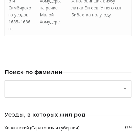
о и
Хомудерь,
ж половинщик Бихбу
Симбирско
на речке
латка Енгеев. У него сын
го уездов
Малой
Бибахтка полугоду.
1685–1686
Хомудере.
гг.
Поиск по фамилии
Уезды, в которых жил род
(14)
Хвалынский (Саратовская губерния)