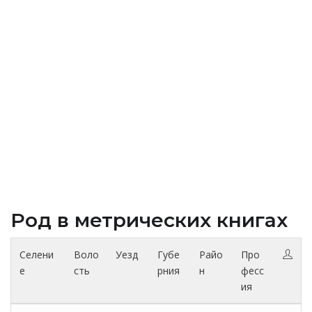
Род в метрических книгах
Селени
Воло
Уезд
Губе
Райо
Про
е
сть
рния
н
фесс
ия