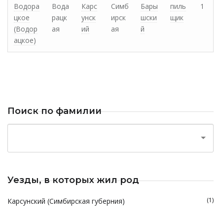
Водора
Вода
Карс
Симб
Бары
пиль
1
цкое
рацк
унск
ирск
шски
щик
(Водор
ая
ий
ая
й
ацкое)
Поиск по фамилии
Уезды, в которых жил род
(1)
Карсунский (Симбирская губерния)