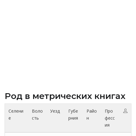
Род в метрических книгах
Селени
Воло
Уезд
Губе
Райо
Про
е
сть
рния
н
фесс
ия