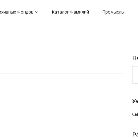
рхивных Фондов
Каталог Фамилий
Промыслы
П
У
Сы
Р