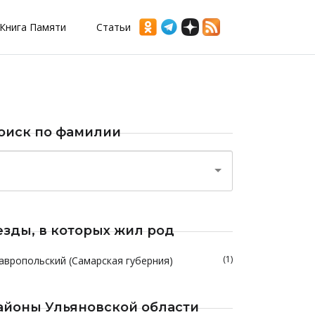
Книга Памяти
Статьи
оиск по фамилии
езды, в которых жил род
(1)
авропольский (Самарская губерния)
айоны Ульяновской области