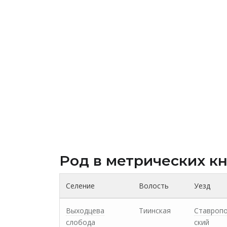
Род в метрических к
Селение
Волость
Уезд
Выходцева
Тиинская
Ставроп
слобода
ский