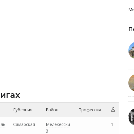
Ме
П
нигах
Губерния
Район
Профессия
оль
Самарская
Мелекесски
1
й