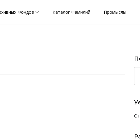
рхивных Фондов
Каталог Фамилий
Промыслы
П
У
Ст
Р