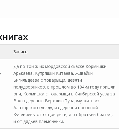
книгах
Запись
Да по той ж их мордовской скаске Кормишки
о
Арькаева, Купряшки Китаева, Живайки
Бигильдеева с товарыщи, девяти
полудворников, в прошлом во 184-м году пришли
они, Кормишка с товарыщи в Синбирской уезд за
Вал в деревню Верхнюю Туварму жить из
Алаторского уезду, из деревни посопной
Кученяевы от отцов дети, и от братьев братья,
и от дядьев племянники.