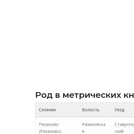
Род в метрических к
Селение
Волость
Уезд
Рязаново
Рязановска
Ставроп
(Рязаново)
я
ский