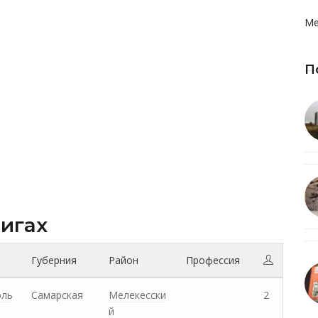
Ме
П
нигах
Губерния
Район
Профессия
оль
Самарская
Мелекесски
2
й