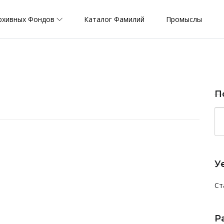
рхивных Фондов
Каталог Фамилий
Промыслы
П
У
Ст
Р