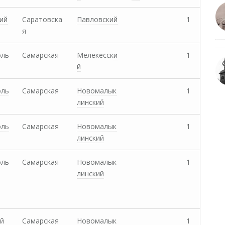
ий
Саратовска
Павловский
1
я
оль
Самарская
Мелекесски
1
й
оль
Самарская
Новомалык
1
линский
оль
Самарская
Новомалык
1
линский
оль
Самарская
Новомалык
1
линский
й
Самарская
Новомалык
1