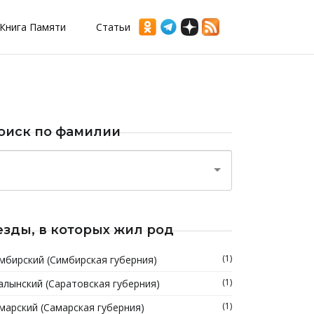
Книга Памяти
Статьи
оиск по фамилии
езды, в которых жил род
(1)
мбирский (Симбирская губерния)
(1)
алынский (Саратовская губерния)
(1)
марский (Самарская губерния)