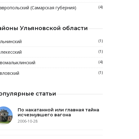
(4)
авропольский (Самарская губерния)
айоны Ульяновской области
(1)
льнинский
(1)
лекесский
(4)
вомалыклинский
(1)
вловский
опулярные статьи
По накатанной или главная тайна
исчезнувшего вагона
2006-10-28