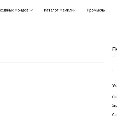
рхивных Фондов
Каталог Фамилий
Промыслы
П
У
Си
Хв
Са