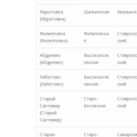
Муратовка
Шалкинская
Хвалынск
(Муратовка)
Филипповка
Филиповска
Ставроп
(Филипповка)
я
ский
Абдреево
Высококолк
Ставроп
(Абдреево)
овская
ский
Лабитово
Высококолк
Ставроп
(Лабитово)
овская
ский
Старый
Старо-
Ставроп
Сантимир
Бесовская
ский
(Старый
Сантимир)
Старая
Старо-
Самарски