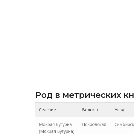
Род в метрических к
Селение
Волость
Уезд
Мокрая Бугурна
Покровская
Симбирс
(Мокрая Бугурна)