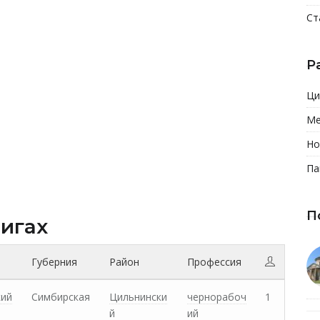
Ст
Р
Ци
Ме
Но
Па
П
нигах
Губерния
Район
Профессия
кий
Симбирская
Цильнински
чернорабоч
1
й
ий